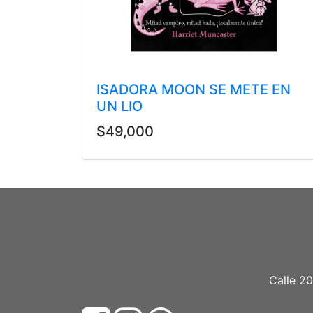
ISADORA MOON SE METE EN
UN LIO
$49,000
Calle 20