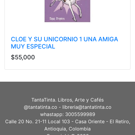
CLOE Y SU UNICORNIO 1 UNA AMIGA
MUY ESPECIAL
$55,000
TantaTinta. Libros, Arte y Cafés
@tantatinta.co - libreria@tantatinta.co
whastapp: 3005599989
Calle 20 No. 21-11 Local 103 - Casa Oriente - El Retiro,
Antioquia, Colombia